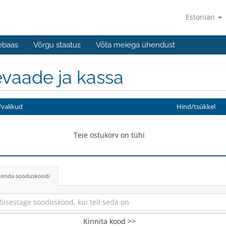
Estonian
ebaas
Võrgu staatus
Võta meiega ühendust
vaade ja kassa
valikud
Hind/tsükkel
Teie ostukorv on tühi
kenda sooduskoodi
Kinnita kood >>