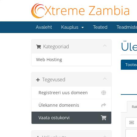
Avaleht
Kauplus
Teated
Teadmist
Üle
Kategooriad
Web Hosting
Toote/
Tegevused
Registreeri uus domeen
Ülekanne domeenis
Ra
Vaata ostukorvi