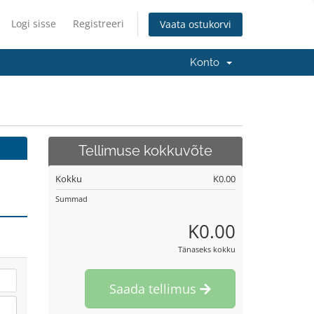
Logi sisse
Registreeri
Vaata ostukorvi
Konto
Tellimuse kokkuvõte
Kokku
K0.00
Summad
K0.00
Tänaseks kokku
Saada tellimus