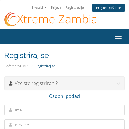
Hrvatski
Prijava
Registtracija
Pregled košarice
Preba
navig
Registriraj se
Početna WHMCS
Registriraj se
Već ste registrirani?
Osobni podaci