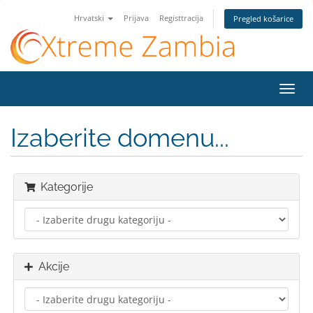
Hrvatski
Prijava
Registtracija
Pregled košarice
Preba
navig
Izaberite domenu...
Kategorije
Akcije