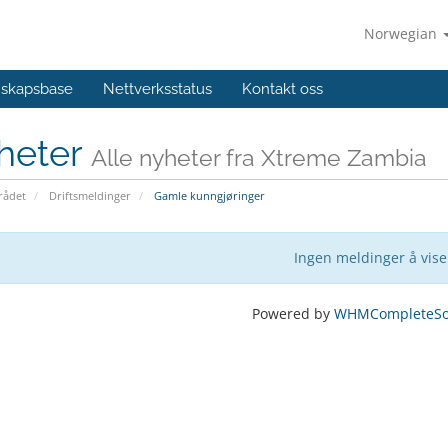
Norwegian
skapsbase
Nettverksstatus
Kontakt oss
heter
Alle nyheter fra Xtreme Zambia
ådet
Driftsmeldinger
Gamle kunngjøringer
Ingen meldinger å vise
Powered by
WHMCompleteSol