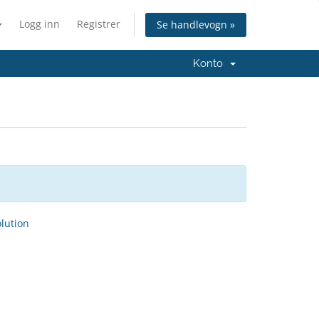
Logg inn
Registrer
Se handlevogn »
Konto
ution