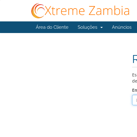
Área do Cliente
Soluções
Anúncios
Es
de
En